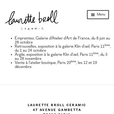
Aller
Aller
Menu
à
au
la
contenu
navigation
Accueil
Ouvri
Boutique en ligne
Empreintes, Galerie d’Atelier d’Art de France, du 8 juin au
le
28 octobre
ème
menu
Retrouvailles, exposition à la galerie Klin d’œil, Paris 11
,
Ouvri
Cours
enfant
du 1 au 24 octobre
le
ème
Argile, exposition à la galerie Klin d’œil, Paris 11
, du 3
menu
Collection
au 28 novembre
enfant
ème
Vente à l’atelier boutique, Paris 20
, les 12 et 19
décembre
Catalogues
Collab
Évènements
Références
Laurette Broll Ceramic
Points de vente
47 Avenue Gambetta