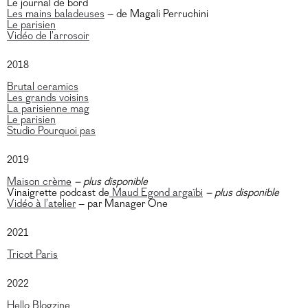
Le journal de bord
Les mains baladeuses
– de Magali Perruchini
Le parisien
Vidéo de l’arrosoir
2018
Brutal ceramics
Les grands voisins
La parisienne mag
Le parisien
Studio Pourquoi pas
2019
Maison crème
– plus disponible
Vinaigrette podcast de
Maud Egond argaïbi
– plus disponible
Vidéo à l’atelier
– par Manager One
2021
Tricot Paris
2022
Hello Blogzine