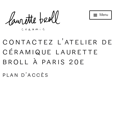
Aller
Aller
Menu
à
au
la
contenu
navigation
Accueil
Ouvri
Boutique en ligne
Contactez l’atelier de
le
menu
Ouvri
Cours
céramique Laurette
enfant
le
menu
Broll à Paris 20e
Collection
enfant
Catalogues
Plan d’accès
Collab
Évènements
Références
Points de vente