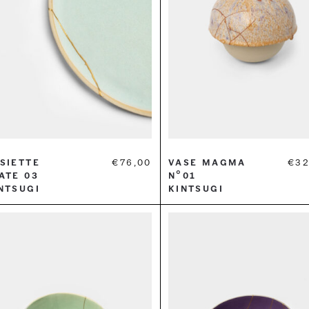
siette
€
76,00
Vase Magma
€
32
ate 03
n°01
ntsugi
Kintsugi