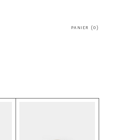
PANIER (
0
)