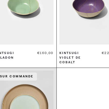
ntsugi
€
160,00
Kintsugi
€
2
éladon
Violet de
cobalt
Sur commande