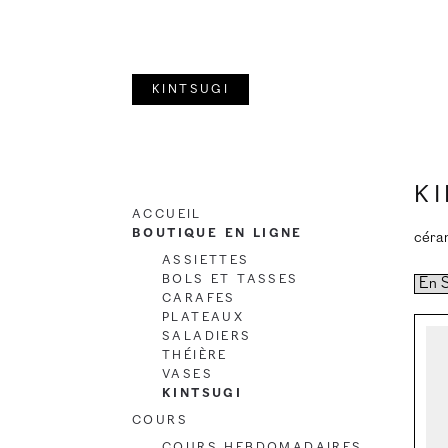
Aller
Aller
à
au
la
contenu
Kintsugi
navigation
K
Accueil
Boutique en ligne
céram
Assiettes
Bols et Tasses
Carafes
Plateaux
Saladiers
Théière
Vases
Kintsugi
Cours
Cours hebdomadaires