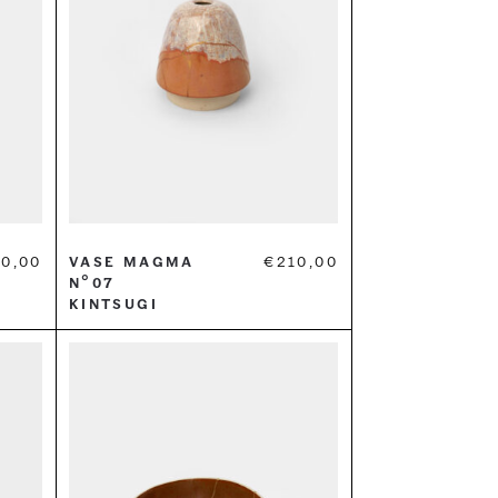
0,00
Vase Magma
€
210,00
n°07
Kintsugi