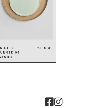
siette
€
110,00
urnée 05
ntsugi