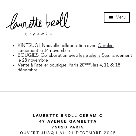
Aller
Aller
Menu
à
au
la
contenu
navigation
Accueil
Ouvri
Boutique en ligne
KINTSUGI, Nouvelle collaboration avec
Cerakin
,
le
lancement le 14 novembre
menu
BOUGIES, Collaboration avec
les ateliers Soa
, lancement
Ouvri
Cours
enfant
le 28 novembre
le
ème
Vente à l’atelier boutique, Paris 20
, les 4, 11 & 18
menu
Collection
décembre
enfant
Catalogues
Collab
Évènements
Laurette Broll Ceramic
Références
47 Avenue Gambetta
75020 Paris
Points de vente
OUVERT JUSQU'AU 21 DECEMBRE 2025