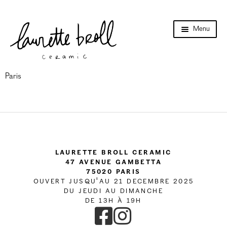
Aller
Aller
Menu
à
au
la
contenu
navigation
Accueil
Ouvri
Boutique en ligne
Paris
le
menu
Ouvri
Cours
enfant
le
menu
Collection
enfant
Catalogues
Laurette Broll Ceramic
Collab
47 Avenue Gambetta
75020 Paris
Évènements
OUVERT JUSQU'AU 21 DECEMBRE 2025
DU JEUDI AU DIMANCHE
Références
DE 13H À 19H
Points de vente