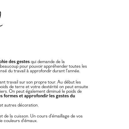
phie des gestes
qui demande de la
s beaucoup pour pouvoir appréhender toutes les
sé du travail à approfondir durant l’année.
nt travail sur son propre tour. Au début les
oids de terre et votre dextérité on peut ensuite
iers. On peut également diminué le poids de
es formes et approfondir les gestes du
et autres décoration.
t de la cuisson. Un cours d’émaillage de vos
de couleurs d’émaux.