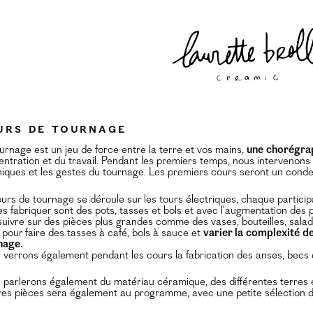
URS DE TOURNAGE
urnage est un jeu de force entre la terre et vos mains,
une chorégra
ntration et du travail. Pendant les premiers temps, nous intervenon
iques et les gestes du tournage. Les premiers cours seront un conden
urs de tournage se déroule sur les tours électriques, chaque participa
s fabriquer sont des pots, tasses et bols et avec l’augmentation des p
uivre sur des pièces plus grandes comme des vases, bouteilles, salad
 pour faire des tasses à café, bols à sauce et
varier la complexité d
nage.
verrons également pendant les cours la fabrication des anses, becs 
parlerons également du matériau céramique, des différentes terres e
es pièces sera également au programme, avec une petite sélection 