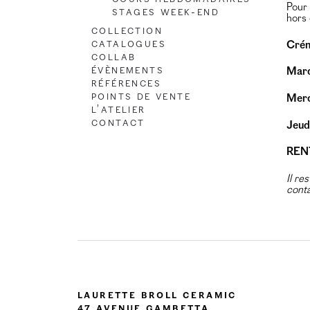
Pour 
Stages Week-end
hors
Collection
Catalogues
Crén
Collab
Évènements
Mard
Références
Points de vente
Merc
L’atelier
Contact
Jeudi
RENT
Il re
conta
Laurette Broll Ceramic
47 Avenue Gambetta