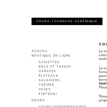
Aller
Aller
à
au
la
contenu
cours-tournage-ceramique
navigation
CO
Accueil
Le to
conce
Boutique en ligne
techn
Assiettes
Bols et Tasses
Le co
Carafes
forme
Plateaux
pours
terre
Saladiers
tour
Théière
Nous 
Vases
Kintsugi
Nous 
Cours
propr
Cours hebdomadaires