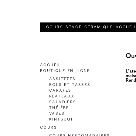
Aller
Aller
à
au
la
contenu
cours-stage-ceramique-accuei
navigation
Ouv
Accueil
Boutique en ligne
L’ate
maiso
Assiettes
Rend
Bols et Tasses
Carafes
Plateaux
Saladiers
Théière
Vases
Kintsugi
Cours
Cours hebdomadaires