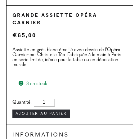
Grande assiette Opéra
Garnier
€
65,00
Assiette en grès blanc émaillé avec dessin de l’Opéra
Garnier par Christelle Téa. Fabriquée à la main à Paris
en série limitée, idéale pour la table ou en décoration
murale.
3 en stock
quantité
Quantité :
de
Grande
Ajouter au panier
assiette
Opéra
Garnier
Informations