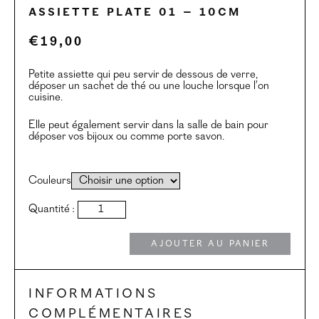
Assiette plate 01 – 10cm
€
19,00
Petite assiette qui peu servir de dessous de verre,
déposer un sachet de thé ou une louche lorsque l’on
cuisine.
Elle peut également servir dans la salle de bain pour
déposer vos bijoux ou comme porte savon.
Couleurs
quantité
Quantité :
de
Assiette
plate
Ajouter au panier
01
-
10cm
Informations
complémentaires