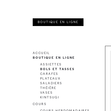
Aller
Aller
à
au
la
contenu
Boutique en ligne
navigation
Accueil
Boutique en ligne
Assiettes
Bols et Tasses
Carafes
Plateaux
Saladiers
Théière
Vases
Kintsugi
Cours
Cours hebdomadaires