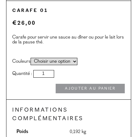
Carafe 01
€
26,00
Carafe pour servir une sauce au dîner ou pour le lait lors
de la pause thé.
Couleurs
quantité
Quantité :
de
Carafe
01
Ajouter au panier
Informations
complémentaires
Poids
0,192 kg