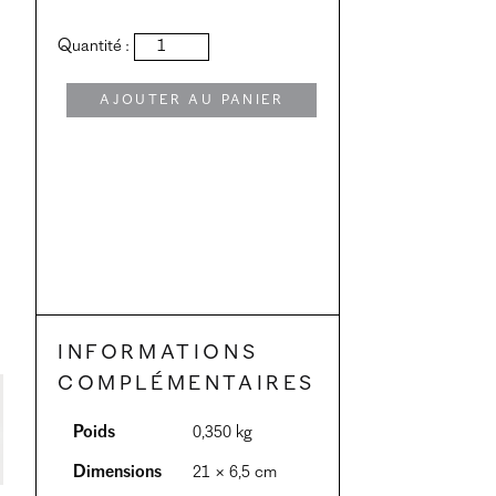
quantité
Quantité :
de
Plat
estampé
Ajouter au panier
02
Informations
complémentaires
Poids
0,350 kg
Dimensions
21 × 6,5 cm