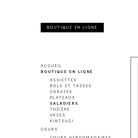
Aller
Aller
à
au
la
contenu
Boutique en ligne
navigation
Accueil
Boutique en ligne
Assiettes
Bols et Tasses
Carafes
Plateaux
Saladiers
Théière
Vases
Kintsugi
Cours
Cours hebdomadaires