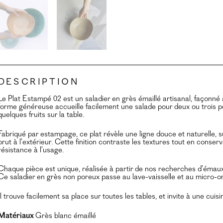
Description
Le Plat Estampé 02 est un saladier en grès émaillé artisanal, façonné à
forme généreuse accueille facilement une salade pour deux ou trois 
quelques fruits sur la table.
Fabriqué par estampage, ce plat révèle une ligne douce et naturelle, su
brut à l’extérieur. Cette finition contraste les textures tout en cons
résistance à l’usage.
Chaque pièce est unique, réalisée à partir de nos recherches d’émaux 
Ce saladier en grès non poreux passe au lave-vaisselle et au micro-o
Il trouve facilement sa place sur toutes les tables, et invite à une cui
Matériaux
Grès blanc émaillé